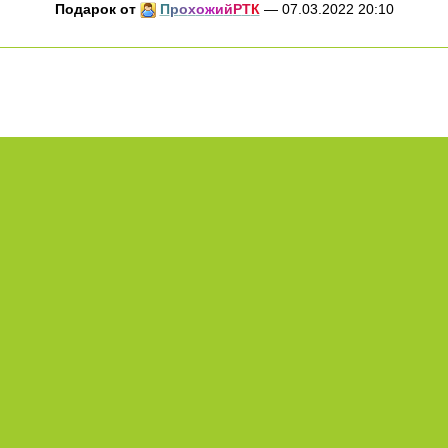
Подарок от
П
р
о
х
о
ж
и
й
Р
Т
К
— 07.03.2022 20:10