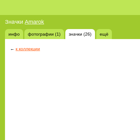
Значки
Amarok
инфо
фотографии (1)
значки (26)
ещё
←
к коллекции