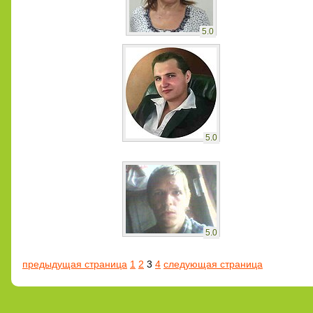
5.0
5.0
5.0
предыдущая страница
1
2
3
4
следующая страница