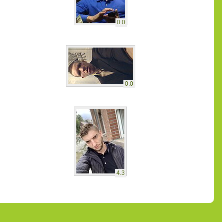
0.0
0.0
4.3