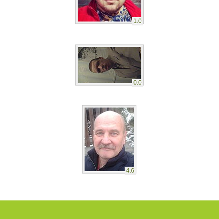
1.0
0.0
4.6