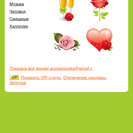
Музыка
Чатовод
Смешные
Хэллоуин
Показать все значки arunassiuska@gmail.c
Подарить VIP-статус
,
Отключение рекламы
,
Золотые