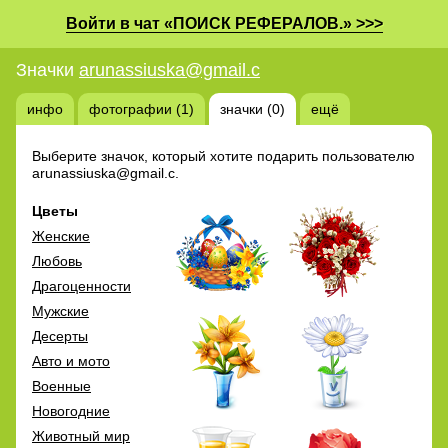
Войти в чат «ПОИСК РЕФЕРАЛОВ.» >>>
Значки
arunassiuska@gmail.c
инфо
фотографии (1)
значки (0)
ещё
Выберите значок, который хотите подарить пользователю
arunassiuska@gmail.c.
Цветы
Женские
Любовь
Драгоценности
Мужские
Десерты
Авто и мото
Военные
Новогодние
Животный мир