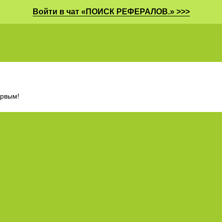
Войти в чат «ПОИСК РЕФЕРАЛОВ.» >>>
ервым!